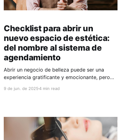
Checklist para abrir un
nuevo espacio de estética:
del nombre al sistema de
agendamiento
Abrir un negocio de belleza puede ser una
experiencia gratificante y emocionante, pero
también requiere una planificación cuidadosa
9 de jun. de 2025
4 min read
para garantizar que todo funcione
correctamente. Desde la elección del nombre
hasta la implementación de un sistema de
agendamiento eficiente, cada detalle es clave
para el éxito de tu salón. Si estás