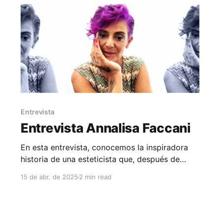
Entrevista
Entrevista Annalisa Faccani
En esta entrevista, conocemos la inspiradora
historia de una esteticista que, después de
años dedicados a otros proyectos y a su
15 de abr. de 2025
2 min read
familia, decidió retomar su sueño y abrir su
propio centro de estética.