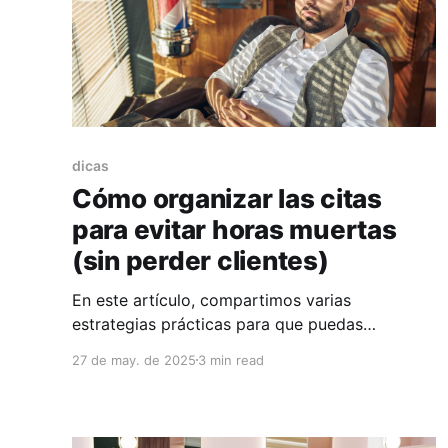
dicas
Cómo organizar las citas
para evitar horas muertas
(sin perder clientes)
En este artículo, compartimos varias
estrategias prácticas para que puedas
organizar tu agenda de forma más inteligente y
27 de may. de 2025
3 min read
así aprovechar al máximo tu tiempo, incluso en
los días más tranquilos.