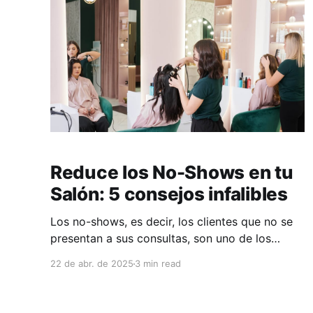
Reduce los No-Shows en tu
Salón: 5 consejos infalibles
Los no-shows, es decir, los clientes que no se
presentan a sus consultas, son uno de los
mayores desafíos para muchos salones de
22 de abr. de 2025
3 min read
belleza. No solo afectan el funcionamiento del
día a día, sino que también resultan en una
pérdida significativa de ingresos. La buena