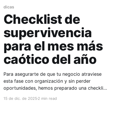
dicas
Checklist de
supervivencia
para el mes más
caótico del año
Para asegurarte de que tu negocio atraviese
esta fase con organización y sin perder
oportunidades, hemos preparado una checklist
práctica para acompañarte durante las
15 de dic. de 2025
2 min read
próximas semanas.