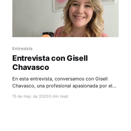
Entrevista
Entrevista con Gisell
Chavasco
En esta entrevista, conversamos con Gisell
Chavasco, una profesional apasionada por el
acompañamiento terapéutico, quien nos cuenta
15 de may. de 2025
5 min read
cómo transformó su vida al emprender su
propio camino.