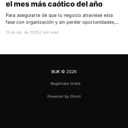
el mes más caótico del año
Para asegurarte de que tu negocio atraviese esta
fase con organización y sin perder oportunidades,
hemos preparado una checklist práctica para
15 de dic. de 2025
2 min read
acompañarte durante las próximas semanas.
BUK
© 2026
Regístrate Gratis
Powered by Ghost