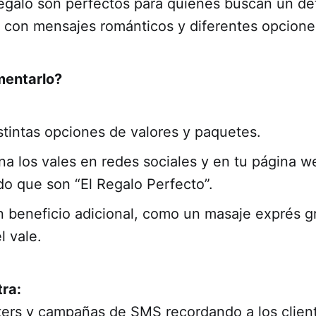
egalo son perfectos para quienes buscan un det
 con mensajes románticos y diferentes opciones
entarlo?
stintas opciones de valores y paquetes.
a los vales en redes sociales y en tu página w
o que son “El Regalo Perfecto”.
n beneficio adicional, como un masaje exprés gr
l vale.
tra:
ters y campañas de SMS recordando a los clien