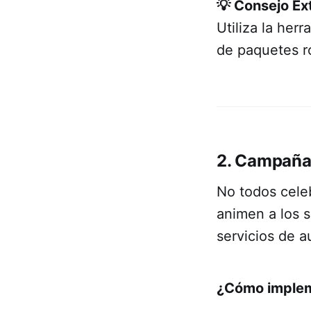
💡 Consejo Ex
Utiliza la her
de paquetes ro
2. Campañas
No todos cele
animen a los s
servicios de a
¿Cómo implem