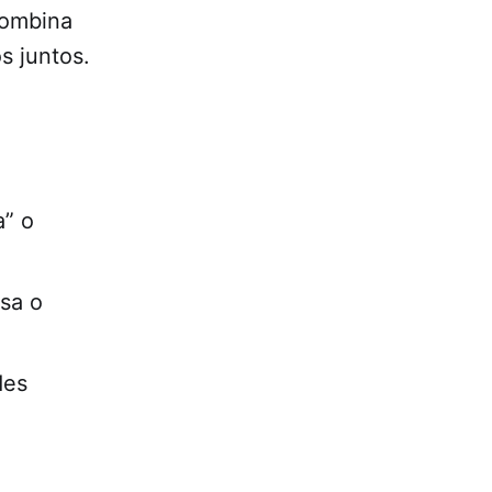
Combina
s juntos.
a” o
sa o
des