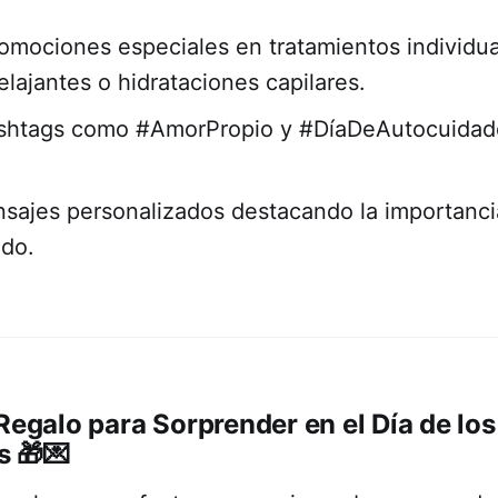
omociones especiales en tratamientos individu
elajantes o hidrataciones capilares.
hashtags como #AmorPropio y #DíaDeAutocuidad
sajes personalizados destacando la importanci
ado.
 Regalo para Sorprender en el Día de los
s
🎁💌