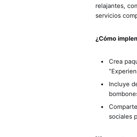
relajantes, co
servicios com
¿Cómo implem
Crea paqu
“Experien
Incluye d
bombone
Comparte 
sociales 