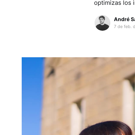
optimizas los 
André S
7 de feb. 