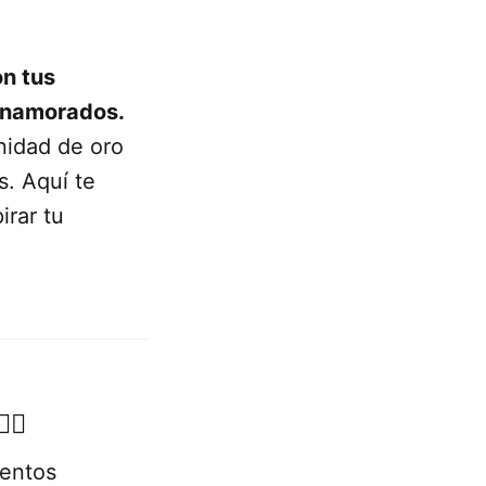
on tus
 Enamorados.
nidad de oro
s. Aquí te
rar tu
‍♂️
ientos