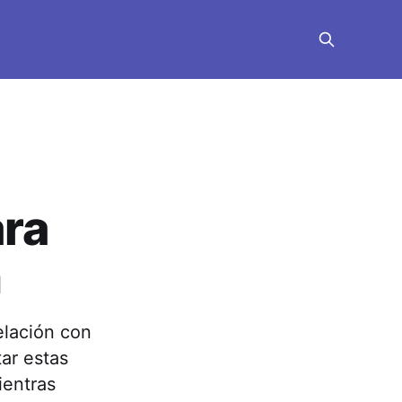
ara
n
elación con
tar estas
ientras