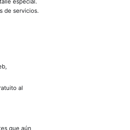
alle especial.
 de servicios.
eb,
atuito al
tes que aún