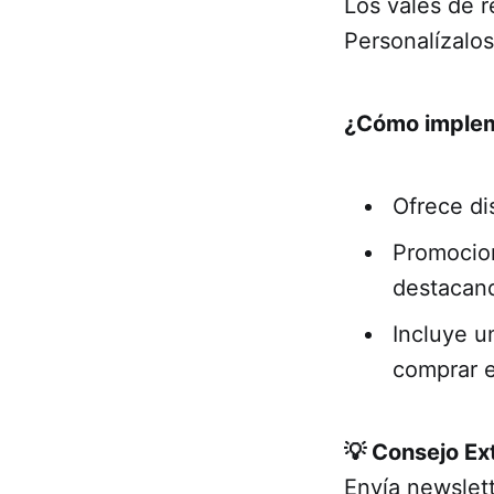
Los vales de r
Personalízalos
¿Cómo implem
Ofrece di
Promocion
destacand
Incluye u
comprar e
💡 Consejo Ex
Envía newslet