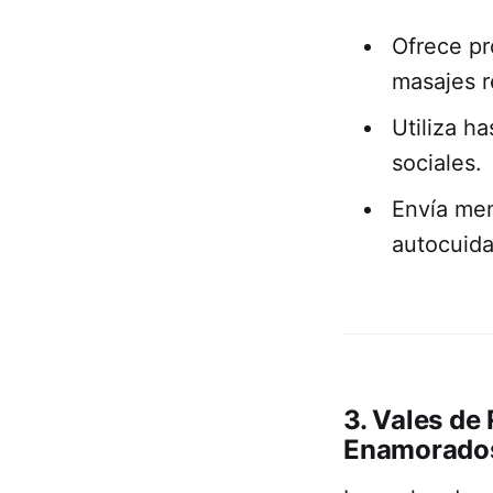
Ofrece pr
masajes r
Utiliza 
sociales.
Envía men
autocuid
3. Vales de
Enamorado